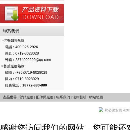
聯系我們
>咨詢銷售熱線
電話：400-926-2926
傳真：0719-8028028
郵箱：2874909299@qq.com
>售后服務熱線
國際：(+86)0719-8028029
國內：0719-8028029
服務電話：
18772-880-880
產品世界
|
營銷服務
|
配件與服務
|
聯系我們
|
法律聲明
|
網站地圖
鄂公網安備 4203
感谢您访问我们的网站，您可能还